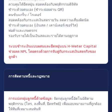
ควบคุมได้ยืดหยุ่น สอดคล้องกับพฤติกรรมดิจิทัล
ชำระด้วยตนเอง (ชำระย่อยผ่าน QR)
คนขับแกร็บ / ไรเดอร์
สอดคล้องกับกระแสเงินสดรายวัน ลดความเสี่ยงผิดนัด
ชำระด้วยตนเอง (เงินสด / เคาน์เตอร์เซอร์วิส)
พ่อค้าและเกษตรกร
รองรับรายได้เป็นเงินสดและรายได้ตามฤดูกาล
ระบบชำระเงินแบบผสมและยืดหยุ่นบน H-Meter Capital
ช่วยลด NPL โดยตรงด้วยการจับคู่กับกระแสเงินสดจริงของ
ลูกค้า
การติดตามหนี้และกฎหมาย
การแบ่งกลุ่มลูกหนี้ด้วยข้อมูล:
จัดกลุ่มลูกหนี้อัตโนมัติตาม
พฤติกรรม (โทร, ลงพื้นที่, ยึดทรัพย์) เพื่อมอบหมายงานที่ถูกต้อง
ให้ทีมที่เหมาะสมทันที